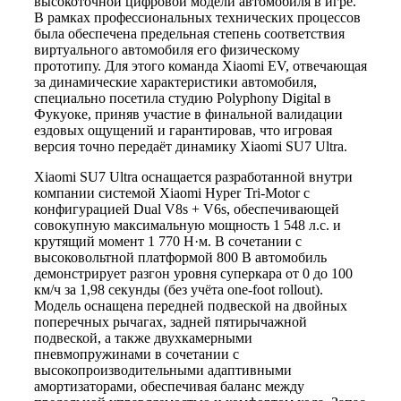
высокоточной цифровой модели автомобиля в игре.
В рамках профессиональных технических процессов
была обеспечена предельная степень соответствия
виртуального автомобиля его физическому
прототипу. Для этого команда Xiaomi EV, отвечающая
за динамические характеристики автомобиля,
специально посетила студию Polyphony Digital в
Фукуоке, приняв участие в финальной валидации
ездовых ощущений и гарантировав, что игровая
версия точно передаёт динамику Xiaomi SU7 Ultra.
Xiaomi SU7 Ultra оснащается разработанной внутри
компании системой Xiaomi Hyper Tri-Motor с
конфигурацией Dual V8s + V6s, обеспечивающей
совокупную максимальную мощность 1 548 л.с. и
крутящий момент 1 770 Н·м. В сочетании с
высоковольтной платформой 800 В автомобиль
демонстрирует разгон уровня суперкара от 0 до 100
км/ч за 1,98 секунды (без учёта one-foot rollout).
Модель оснащена передней подвеской на двойных
поперечных рычагах, задней пятирычажной
подвеской, а также двухкамерными
пневмопружинами в сочетании с
высокопроизводительными адаптивными
амортизаторами, обеспечивая баланс между