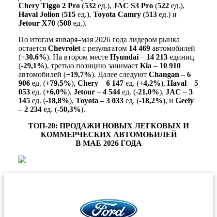
Chery Tiggo 2 Pro
(
532
ед.),
JAC S3 Pro
(
522
ед.),
Haval Jolion
(
515
ед.),
Toyota Camry
(
513
ед.) и
Jetour X70
(
508
ед.).
По итогам января–мая 2026 года лидером рынка
остается
Chevrolet
с результатом
14 469
автомобилей
(
+30,6%
). На втором месте
Hyundai
–
14 213
единиц
(
-29,1%
), третью позицию занимает
Kia
–
10 910
автомобилей (
+19,7%
). Далее следуют
Changan
–
6
906
ед. (
+79,5%
),
Chery
–
6 147
ед. (
+4,2%
),
Haval
–
5
053
ед. (
+6,0%
),
Jetour
–
4 544
ед. (
-21,0%
),
JAC
–
3
145
ед. (
-18,8%
),
Toyota
–
3 033
ед. (
-18,2%
), и
Geely
–
2 234
ед. (
-50,3%
).
ТОП-20: ПРОДАЖИ НОВЫХ ЛЕГКОВЫХ И
КОММЕРЧЕСКИХ АВТОМОБИЛЕЙ
В МАЕ 2026 ГОДА