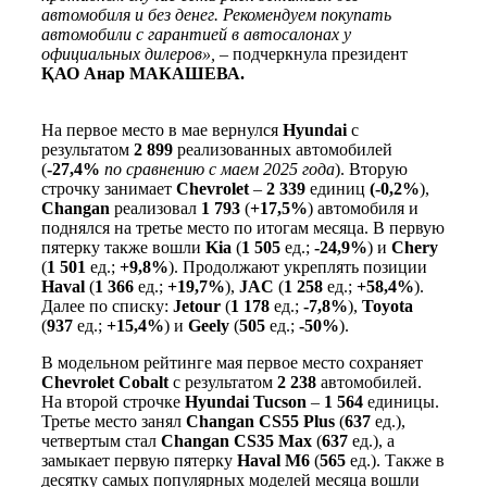
автомобиля и без денег. Рекомендуем покупать
автомобили с гарантией в автосалонах у
официальных дилеров»,
– подчеркнула президент
ҚАО Анар МАКАШЕВА.
На первое место в мае вернулся
Hyundai
с
результатом
2 899
реализованных автомобилей
(
-27,4%
по сравнению с маем 2025 года
). Вторую
строчку занимает
Chevrolet
–
2 339
единиц
(-0,2%
),
Changan
реализовал
1 793
(
+17,5%
) автомобиля и
поднялся на третье место по итогам месяца. В первую
пятерку также вошли
Kia
(
1 505
ед.;
-24,9%
) и
Chery
(
1 501
ед.;
+9,8%
). Продолжают укреплять позиции
Haval
(
1 366
ед.;
+19,7%
),
JAC
(
1 258
ед.;
+58,4%
).
Далее по списку:
Jetour
(
1 178
ед.;
-7,8%
),
Toyota
(
937
ед.;
+15,4%
) и
Geely
(
505
ед.;
-50%
).
В модельном рейтинге мая первое место сохраняет
Chevrolet Cobalt
с результатом
2 238
автомобилей.
На второй строчке
Hyundai Tucson
–
1 564
единицы.
Третье место занял
Changan CS55 Plus
(
637
ед.),
четвертым стал
Changan CS35 Max
(
637
ед.), а
замыкает первую пятерку
Haval M6
(
565
ед.). Также в
десятку самых популярных моделей месяца вошли