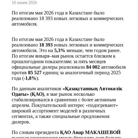
16 июня 2026
По итогам мая 2026 года в Казахстане было
реализовано 18 393 новых легковых и коммерческих
автомобиля.
По итогам мая 2026 года в Казахстане было
реализовано
18 393
новых легковых и коммерческих
автомобиля. Это на
5,3%
меньше, чем годом ранее.
По итогам января–мая рынок остается близким к
прошлогодним показателям: за пять месяцев
официальные дилеры реализовали
84 002
автомобиля
против
85 527
единиц за аналогичный период 2025
года (
-1,8%
).
По данным аналитиков
«Қазақстанның Автокөлік
Одағы» (ҚАО)
, в мае рынок несколько
стабилизировался в сравнении с более активным
апрелем. Покупательский интерес «подогревают»
широкий ассортимент моделей в различных
сегментах, а также специальные предложения
дилеров.
По словам президента
ҚАО Анар МАКАШЕВОЙ
высокая конкуренция между брендами дает больше